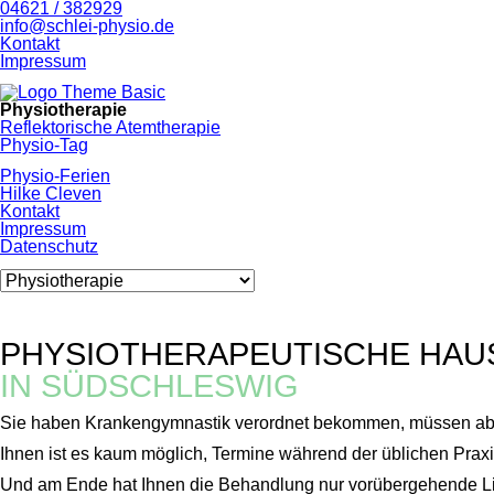
04621 / 382929
info@schlei-physio.de
Navigation
Kontakt
überspringen
Impressum
Navigation
Physiotherapie
überspringen
Reflektorische Atemtherapie
Physio-Tag
Physio-Ferien
Hilke Cleven
Kontakt
Impressum
Datenschutz
Zielseite
PHYSIOTHERAPEUTISCHE HA
IN SÜDSCHLESWIG
Sie haben Krankengymnastik verordnet bekommen, müssen abe
Ihnen ist es kaum möglich, Termine während der üblichen Pr
Und am Ende hat Ihnen die Behandlung nur vorübergehende Li