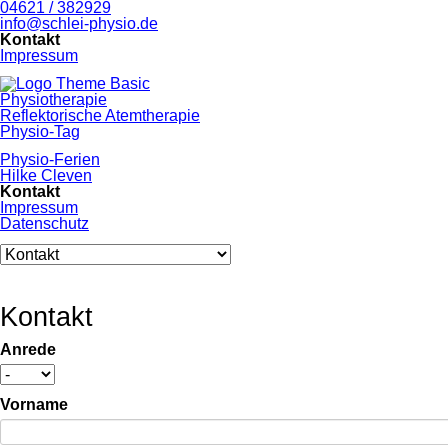
04621 / 382929
info@schlei-physio.de
Navigation
Kontakt
überspringen
Impressum
Navigation
Physiotherapie
überspringen
Reflektorische Atemtherapie
Physio-Tag
Physio-Ferien
Hilke Cleven
Kontakt
Impressum
Datenschutz
Zielseite
Kontakt
Anrede
Vorname